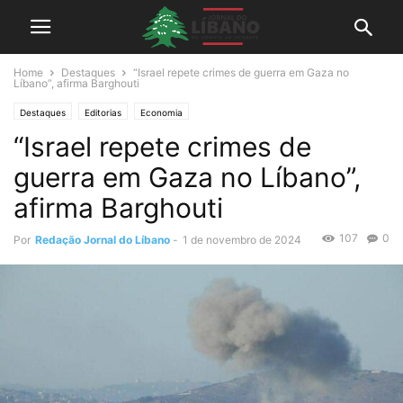
Home
Destaques
“Israel repete crimes de guerra em Gaza no
Líbano”, afirma Barghouti
Destaques
Editorias
Economia
“Israel repete crimes de
guerra em Gaza no Líbano”,
afirma Barghouti
107
0
Por
Redação Jornal do Líbano
-
1 de novembro de 2024