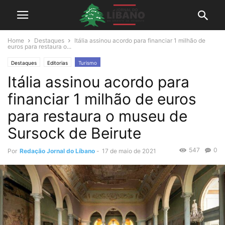
Home
Destaques
Itália assinou acordo para financiar 1 milhão de
euros para restaura o...
Destaques
Editorias
Turismo
Itália assinou acordo para
financiar 1 milhão de euros
para restaura o museu de
Sursock de Beirute
547
0
Por
Redação Jornal do Líbano
-
17 de maio de 2021