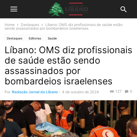
Home
Destaques
Líbano: OMS diz profissionais de saúde estão
sendo assassinados por bombardeios israelenses
Destaques
Editorias
Saúde
Líbano: OMS diz profissionais
de saúde estão sendo
assassinados por
bombardeios israelenses
127
0
Por
Redação Jornal do Líbano
-
4 de outubro de 2024