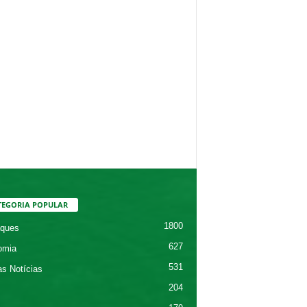
TEGORIA POPULAR
1800
ques
627
omia
531
as Notícias
204