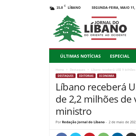
C
LÍBANO
SEGUNDA-FEIRA, MAIO 11, 
15.8
J
o
r
n
a
l
d
ÚLTIMAS NOTÍCIAS
ESPECIAL
o
L
Home
Destaques
Líbano receberá US$ 9 bilhões 
í
DESTAQUES
EDITORIAS
ECONOMIA
b
Líbano receberá U
a
n
de 2,2 milhões de 
o
–
ministro
d
o
Por
Redação Jornal do Líbano
-
2 de maio de 202
O
r
i