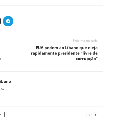
Próxima matéria
EUA pedem ao Líbano que eleja
rapidamente presidente “livre de
s
corrupção”
Líbano
.br/
r