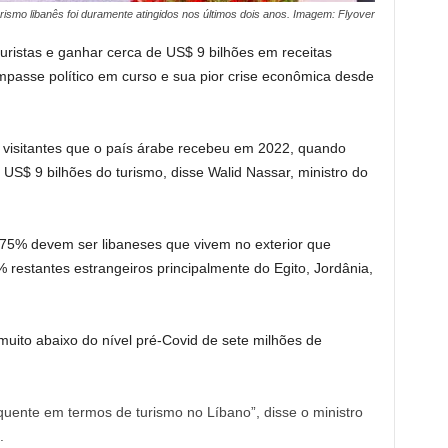
rismo libanês foi duramente atingidos nos últimos dois anos. Imagem: Flyover
uristas e ganhar cerca de US$ 9 bilhões em receitas
impasse político em curso e sua pior crise econômica desde
 visitantes que o país árabe recebeu em 2022, quando
US$ 9 bilhões do turismo, disse Walid Nassar, ministro do
 75% devem ser libaneses que vivem no exterior que
% restantes estrangeiros principalmente do Egito, Jordânia,
muito abaixo do nível pré-Covid de sete milhões de
uente em termos de turismo no Líbano”, disse o ministro
.