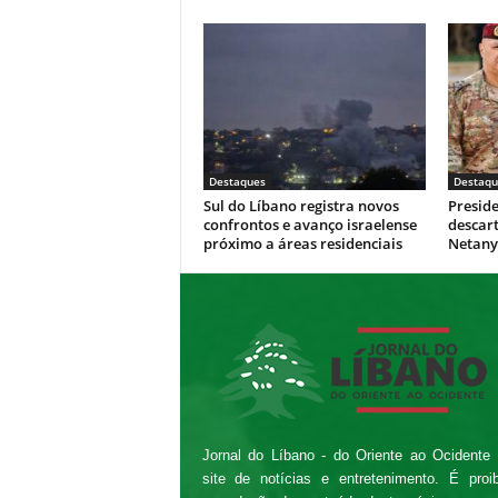
Destaques
Destaqu
Sul do Líbano registra novos
Presid
confrontos e avanço israelense
descar
próximo a áreas residenciais
Netan
Jornal do Líbano - do Oriente ao Ocidente
site de notícias e entretenimento. É proi