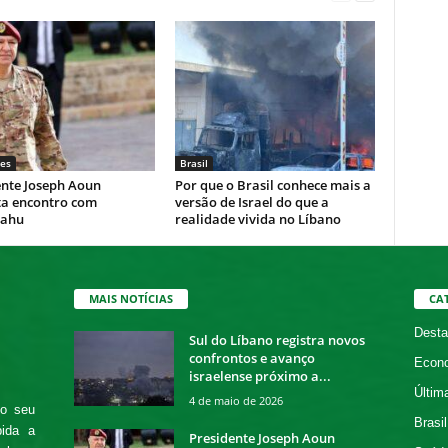
es
Brasil
ente Joseph Aoun
Por que o Brasil conhece mais a
ta encontro com
versão de Israel do que a
yahu
realidade vivida no Líbano
MAIS NOTÍCIAS
CA
Desta
Sul do Líbano registra novos
confrontos e avanço
Econ
israelense próximo a...
Últim
4 de maio de 2026
 o seu
Brasil
bida a
Presidente Joseph Aoun