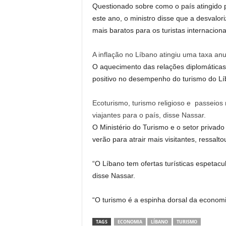
Questionado sobre como o país atingido pe
este ano, o ministro disse que a desvalor
mais baratos para os turistas internaciona
A inflação no Líbano atingiu uma taxa a
O aquecimento das relações diplomáticas
positivo no desempenho do turismo do Líb
Ecoturismo, turismo religioso e passeios
viajantes para o país, disse Nassar.
O Ministério do Turismo e o setor privad
verão para atrair mais visitantes, ressalto
“O Líbano tem ofertas turísticas espetacu
disse Nassar.
“O turismo é a espinha dorsal da economi
TAGS
ECONOMIA
LÍBANO
TURISMO