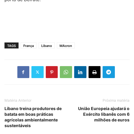
TAGS
França
Líbano
MAcron
Matéria Anterior
Próxima matéria
Líbano treina produtores de
União Europeia ajudará o
batata em boas práticas
Exército libanês com 6
agrícolas ambientalmente
milhões de euros
sustentáveis