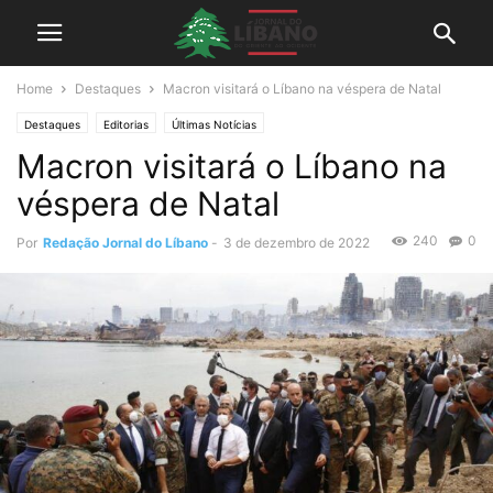
Home
Destaques
Macron visitará o Líbano na véspera de Natal
Destaques
Editorias
Últimas Notícias
Macron visitará o Líbano na
véspera de Natal
240
0
Por
Redação Jornal do Líbano
-
3 de dezembro de 2022