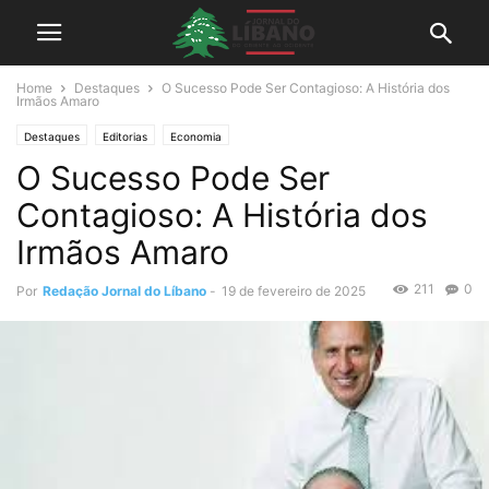
Home
Destaques
O Sucesso Pode Ser Contagioso: A História dos
Irmãos Amaro
Destaques
Editorias
Economia
O Sucesso Pode Ser
Contagioso: A História dos
Irmãos Amaro
211
0
Por
Redação Jornal do Líbano
-
19 de fevereiro de 2025