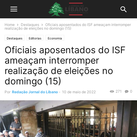
Home
Destaques
Oficiais aposentados do ISF ameaçam interromper
realização de eleições no domingo (15)
Destaques
Editorias
Economia
Oficiais aposentados do ISF
ameaçam interromper
realização de eleições no
domingo (15)
271
0
Por
Redação Jornal do Líbano
-
10 de maio de 2022