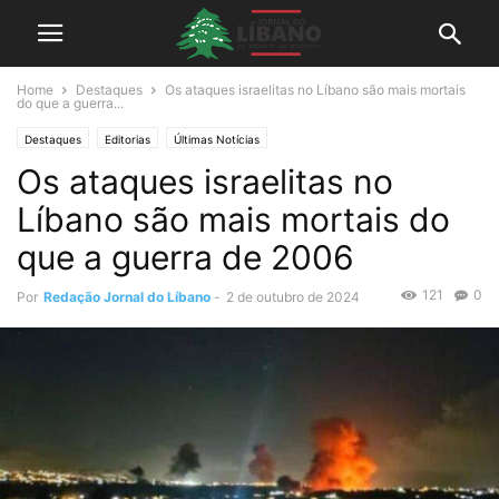
Home
Destaques
Os ataques israelitas no Líbano são mais mortais
do que a guerra...
Destaques
Editorias
Últimas Notícias
Os ataques israelitas no
Líbano são mais mortais do
que a guerra de 2006
121
0
Por
Redação Jornal do Líbano
-
2 de outubro de 2024