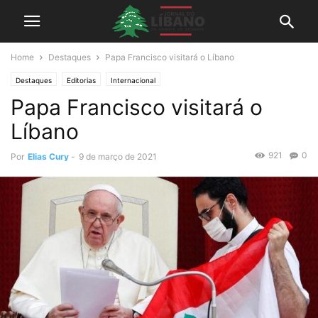
Home
Destaques
Papa Francisco visitará o Líbano
Destaques
Editorias
Internacional
Papa Francisco visitará o
Líbano
921
0
Por
Elias Cury
-
9 de março de 2021