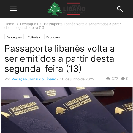
Home
Destaques
Passaporte libanês volta a ser emitidos a partir
desta segunda-feira (13)
Destaques
Editorias
Economia
Passaporte libanês volta a
ser emitidos a partir desta
segunda-feira (13)
372
0
Por
Redação Jornal do Líbano
-
10 de junho de 2022