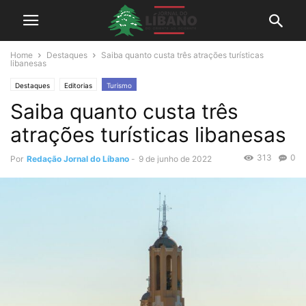
Home
Destaques
Saiba quanto custa três atrações turísticas
libanesas
Destaques
Editorias
Turismo
Saiba quanto custa três
atrações turísticas libanesas
313
0
Por
Redação Jornal do Líbano
-
9 de junho de 2022