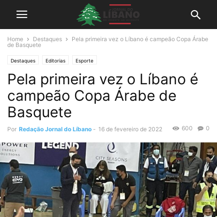
Home
Destaques
Pela primeira vez o Líbano é campeão Copa Árabe
de Basquete
Destaques
Editorias
Esporte
Pela primeira vez o Líbano é
campeão Copa Árabe de
Basquete
600
0
Por
Redação Jornal do Líbano
-
16 de fevereiro de 2022