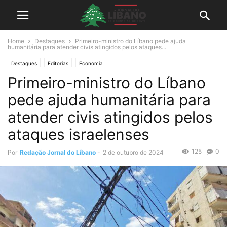
Home
Destaques
Primeiro-ministro do Líbano pede ajuda
humanitária para atender civis atingidos pelos ataques...
Destaques
Editorias
Economia
Primeiro-ministro do Líbano
pede ajuda humanitária para
atender civis atingidos pelos
ataques israelenses
125
0
Por
Redação Jornal do Líbano
-
2 de outubro de 2024