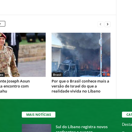
r
es
Brasil
ente Joseph Aoun
Por que o Brasil conhece mais a
ta encontro com
versão de Israel do que a
yahu
realidade vivida no Líbano
MAIS NOTÍCIAS
CA
Desta
Sul do Líbano registra novos
confrontos e avanço