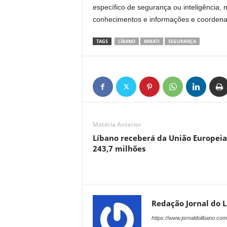
específico de segurança ou inteligência, 
conhecimentos e informações e coordenaç
TAGS
LÍBANO
MIKATI
SEGURANÇA
Matéria Anterior
Líbano receberá da União Europeia
243,7 milhões
Redação Jornal do 
https://www.jornaldolibano.com