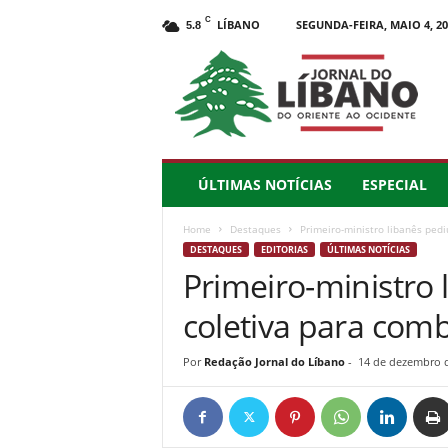
C
LÍBANO
SEGUNDA-FEIRA, MAIO 4, 20
5.8
J
o
r
n
a
l
d
ÚLTIMAS NOTÍCIAS
ESPECIAL
o
L
Home
Destaques
Primeiro-ministro libanês ped
í
DESTAQUES
EDITORIAS
ÚLTIMAS NOTÍCIAS
b
Primeiro-ministro
a
n
coletiva para comb
o
–
d
Por
Redação Jornal do Líbano
-
14 de dezembro 
o
O
r
i