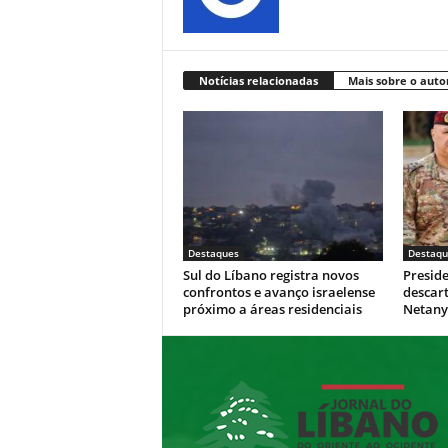
Notícias relacionadas
Mais sobre o auto
Destaques
Destaqu
Sul do Líbano registra novos
Presid
confrontos e avanço israelense
descar
próximo a áreas residenciais
Netan