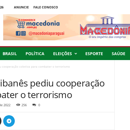
26
ANUNCIE
FALE CONOSCO
BRASIL
POLÍTICA
ELEIÇÕES
ESPORTE
SAÚDE
iu cooperação coletiva para combater o terrorismo
 libanês pediu cooperação
ater o terrorismo
de 2022
256
0