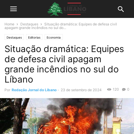
Home
Destaques
Situação dramática: Equipes de defesa civil
apagam grande incêndios no sul do...
Destaques
Editorias
Economia
Situação dramática: Equipes
de defesa civil apagam
grande incêndios no sul do
Líbano
120
0
Por
Redação Jornal do Líbano
-
23 de setembro de 2024