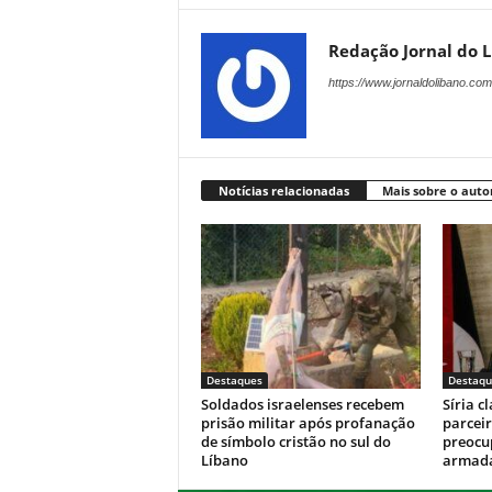
Redação Jornal do 
https://www.jornaldolibano.com
Notícias relacionadas
Mais sobre o auto
Destaques
Destaqu
Soldados israelenses recebem
Síria c
prisão militar após profanação
parceir
de símbolo cristão no sul do
preocu
Líbano
armada