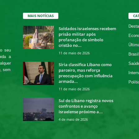
MAIS NOTÍCIAS
CA
Desta
Soldados israelenses recebem
prisão militar após
Econ
profanação de símbolo
cristão no...
Últim
 o seu
11 de maio de 2026
Brasil
bida a
alquer
Saúd
Síria classifica Líbano como
parceiro, mas reforça
o, sem
Intern
preocupação com influência
armada...
Políti
11 de maio de 2026
Sul do Líbano registra novos
confrontos e avanço
israelense próximo a...
4 de maio de 2026