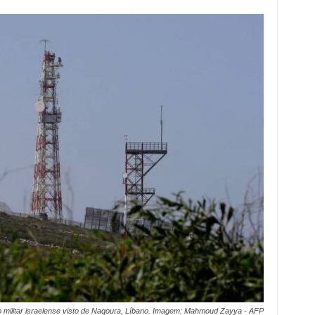
 militar israelense visto de Naqoura, Líbano. Imagem: Mahmoud Zayya - AFP