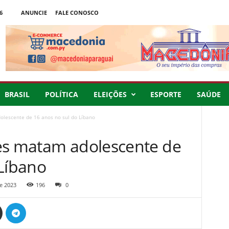
6
ANUNCIE
FALE CONOSCO
BRASIL
POLÍTICA
ELEIÇÕES
ESPORTE
SAÚDE
olescente de 16 anos no sul do Líbano
es matam adolescente de
 Líbano
e 2023
196
0