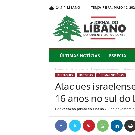
C
LÍBANO
TERÇA-FEIRA, MAIO 12, 202
14.4
J
o
r
n
a
l
d
ÚLTIMAS NOTÍCIAS
ESPECIAL
o
L
Home
Destaques
Ataques israelenses matam ad
í
DESTAQUES
EDITORIAS
ÚLTIMAS NOTÍCIAS
b
Ataques israelens
a
n
16 anos no sul do
o
–
d
Por
Redação Jornal do Líbano
-
1 de novembro d
o
O
r
i