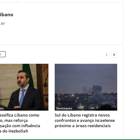
Líbano
.br/
r
es
Destaques
lassifica Líbano como
Sul do Líbano registra novos
o, mas reforça
confrontos e avanço israelense
pação com influência
próximo a áreas residenciais
 do Hezbollah