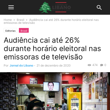
Home
Brasil
Audiência cai até 26% durante horário eleitoral nas
emissoras de televisão
Editorias
Brasil
Audiência cai até 26%
durante horário eleitoral nas
emissoras de televisão
474
0
Por
Jornal do Libano
-
21 de dezembro de 2020