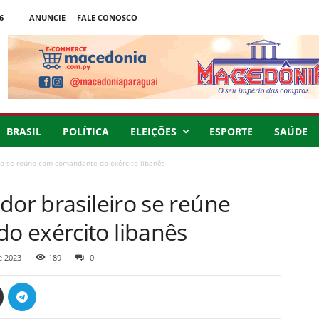
6
ANUNCIE
FALE CONOSCO
BRASIL
POLÍTICA
ELEIÇÕES
ESPORTE
SAÚDE
iro se reúne com comandante do exército libanês
dor brasileiro se reúne
 exército libanês
e 2023
189
0