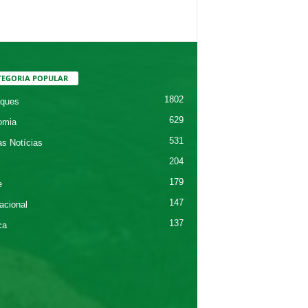
TEGORIA POPULAR
1802
ques
629
omia
531
as Notícias
204
179
e
147
acional
137
ca