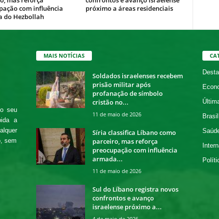
o, mas reforça
confrontos e avanço israelense
pação com influência
próximo a áreas residenciais
 do Hezbollah
MAIS NOTÍCIAS
CA
Desta
Soldados israelenses recebem
prisão militar após
Econ
profanação de símbolo
cristão no...
Últim
 o seu
11 de maio de 2026
Brasil
bida a
alquer
Saúd
Síria classifica Líbano como
parceiro, mas reforça
o, sem
Intern
preocupação com influência
armada...
Políti
11 de maio de 2026
Sul do Líbano registra novos
confrontos e avanço
israelense próximo a...
4 de maio de 2026