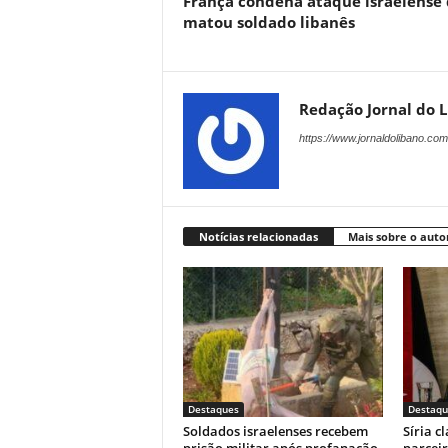
França condena ataque israelense
matou soldado libanês
Redação Jornal do 
https://www.jornaldolibano.com
Notícias relacionadas
Mais sobre o auto
Destaques
Destaqu
Soldados israelenses recebem
Síria c