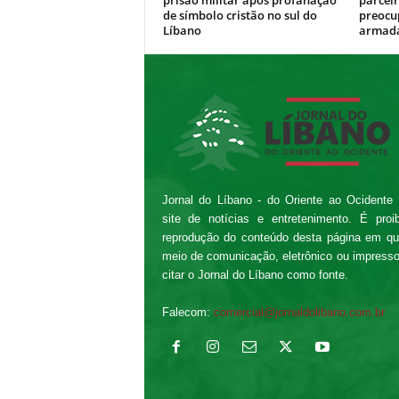
prisão militar após profanação
parceir
de símbolo cristão no sul do
preocu
Líbano
armada
Jornal do Líbano - do Oriente ao Ocidente
site de notícias e entretenimento. É proi
reprodução do conteúdo desta página em qu
meio de comunicação, eletrônico ou impress
citar o Jornal do Líbano como fonte.
Falecom:
comercial@jornaldolibano.com.br