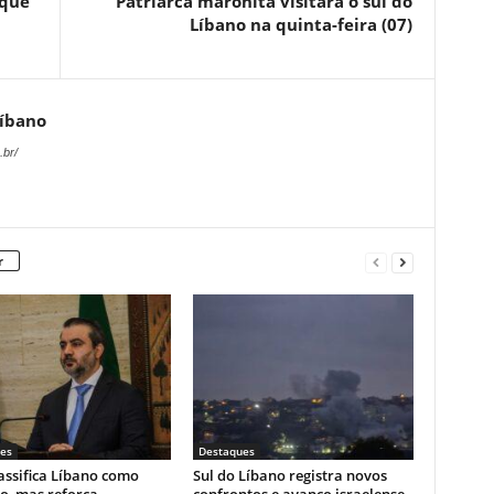
 que
Patriarca maronita visitará o sul do
Líbano na quinta-feira (07)
Líbano
.br/
r
es
Destaques
lassifica Líbano como
Sul do Líbano registra novos