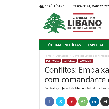
C
LÍBANO
TERÇA-FEIRA, MAIO 12, 202
13.4
J
o
r
n
a
l
d
ÚLTIMAS NOTÍCIAS
ESPECIAL
o
L
Home
Destaques
Conflitos: Embaixador brasile
í
DESTAQUES
EDITORIAS
ECONOMIA
b
Conflitos: Embaixa
a
n
com comandante do
o
–
d
Por
Redação Jornal do Líbano
-
6 de dezembro d
o
O
r
i