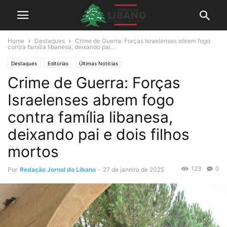
Home
Destaques
Crime de Guerra: Forças Israelenses abrem fogo
contra família libanesa, deixando pai...
Destaques
Editorias
Últimas Notícias
Crime de Guerra: Forças
Israelenses abrem fogo
contra família libanesa,
deixando pai e dois filhos
mortos
123
0
Por
Redação Jornal do Líbano
-
27 de janeiro de 2025