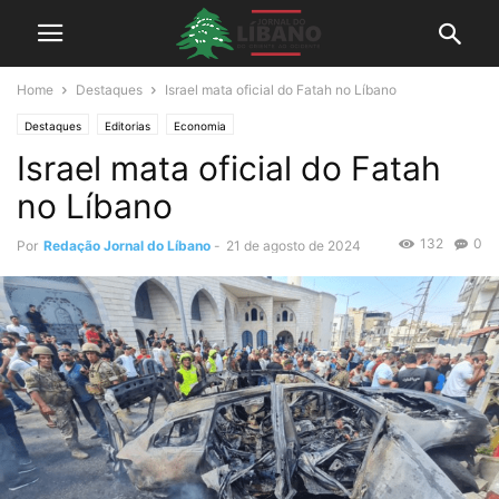
Home
Destaques
Israel mata oficial do Fatah no Líbano
Destaques
Editorias
Economia
Israel mata oficial do Fatah
no Líbano
132
0
Por
Redação Jornal do Líbano
-
21 de agosto de 2024