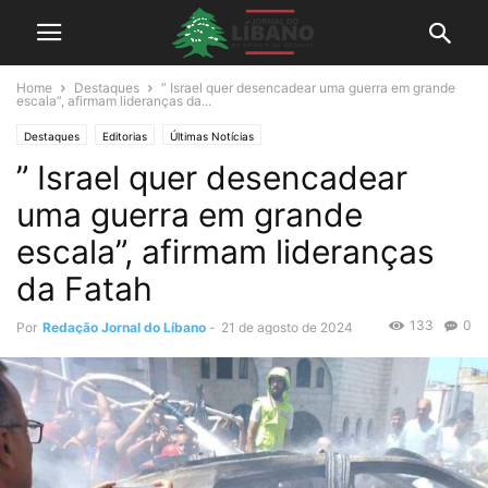
Home
Destaques
” Israel quer desencadear uma guerra em grande
escala”, afirmam lideranças da...
Destaques
Editorias
Últimas Notícias
” Israel quer desencadear
uma guerra em grande
escala”, afirmam lideranças
da Fatah
133
0
Por
Redação Jornal do Líbano
-
21 de agosto de 2024