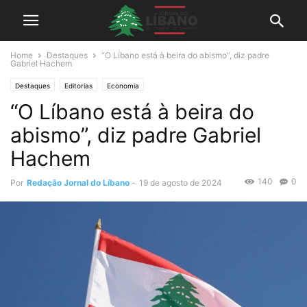
Home
Destaques
“O Líbano está à beira do abismo”, diz padre
Gabriel Hachem
Destaques
Editorias
Economia
“O Líbano está à beira do
abismo”, diz padre Gabriel
Hachem
140
0
Por
Redação Jornal do Líbano
-
19 de agosto de 2024