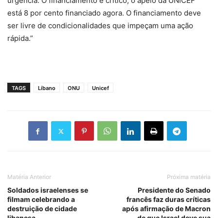
urgência. O financiamento é crítico, o apelo da UNICEF
está 8 por cento financiado agora. O financiamento deve
ser livre de condicionalidades que impeçam uma ação
rápida.”
TAGS
Líbano
ONU
Unicef
Matéria Anterior
Próxima matéria
Soldados israelenses se
Presidente do Senado
filmam celebrando a
francês faz duras críticas
destruição de cidade
após afirmação de Macron
libanesa
de que Israel deve sua