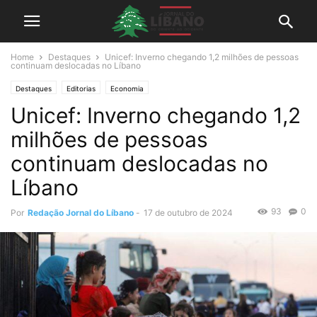
Home
Destaques
Unicef: Inverno chegando 1,2 milhões de pessoas
continuam deslocadas no Líbano
Destaques
Editorias
Economia
Unicef: Inverno chegando 1,2
milhões de pessoas
continuam deslocadas no
Líbano
93
0
Por
Redação Jornal do Líbano
-
17 de outubro de 2024